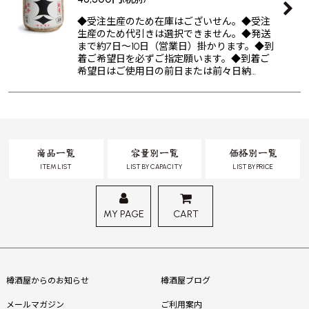
◆受注生産のため在庫はございせん。◆受注
生産のため代引きは選択できません。◆発送
まで約7日〜10日（営業日）掛かります。◆到
着ご希望日を必ずご指定願います。◆到着ご
希望日はご使用日の前日または前々日納…
商品一覧
容量別一覧
価格別一覧
ITEM LIST
LIST BY CAPACITY
LIST BY PRICE
MY PAGE
CART
樽酒屋からのお知らせ
樽酒屋ブログ
メールマガジン
ご利用案内