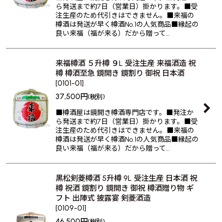
ら発送まで約7日（営業日）掛かります。■受
注生産のため代引きはできません。■来福の
樽酒は発送が早く樽酒No.1の人気商品■縁起の
良い来福（福が来る）だから贈って…
来福樽酒 ５升樽 ９L 受注生産 来福酒造 祝
樽 樽酒至急 鏡開き 鏡割り 御祝 日本酒
[
0101-01
]
37,500
円
(税別)
■樽酒屋は鏡開き樽酒専門店です。■発注か
ら発送まで約7日（営業日）掛かります。■受
注生産のため代引きはできません。■来福の
樽酒は発送が早く樽酒No.1の人気商品■縁起の
良い来福（福が来る）だから贈って…
黒松剣菱樽酒 5升樽 9L 受注生産 日本酒 祝
樽 祝酒 鏡割り 鏡開き 御祝 樽酒贈り物 ギ
フト 出陣式 披露宴 剣菱酒造
[
0109-01
]
46,500
円
(税別)