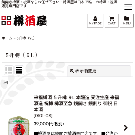
鏡開き樽酒・祝酒ならお任せ下さい！樽酒屋は日本で唯一の樽酒・祝酒
販売専門店です
MY PAGE
CART
MENU
ホーム
>
5升樽（9L）
5升樽（9L）
表示順変更
閉じる
3
件
表示数
:
来福樽酒 ５升樽 ９L 本醸造 受注生産 来福
酒造 祝樽 樽酒至急 鏡開き 鏡割り 御祝 日
並び順
:
本酒
[
0101-08
]
絞り込む
39,000
円
(税別)
■樽酒屋は鏡開き樽酒専門店です。■発注か