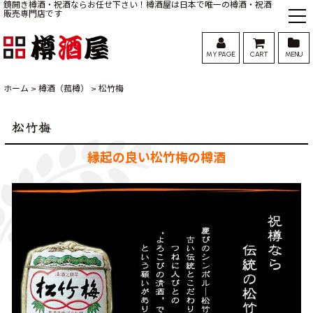
鏡開き樽酒・祝酒ならお任せ下さい！樽酒屋は日本で唯一の樽酒・祝酒
販売専門店です
MY PAGE
CART
MENU
ホーム
>
樽酒（菰樽）
>
松竹梅
松竹梅
縁起の良い松竹梅の樽酒