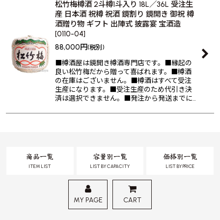
松竹梅樽酒 2斗樽1斗入り 18L／36L 受注生
産 日本酒 祝樽 祝酒 鏡割り 鏡開き 御祝 樽
酒贈り物 ギフト 出陣式 披露宴 宝酒造
[
0110-04
]
88,000
円
(税別)
■樽酒屋は鏡開き樽酒専門店です。■縁起の
良い松竹梅だから贈って喜ばれます。■樽酒
の在庫はございません。■樽酒はすべて受注
生産になります。■受注生産のため代引き決
済は選択できません。■発注から発送までに…
商品一覧
容量別一覧
価格別一覧
ITEM LIST
LIST BY CAPACITY
LIST BY PRICE
MY PAGE
CART