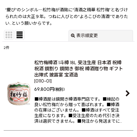
“慶び”のシンボル―松竹梅が酒銘に“清酒之精華 松竹梅”と名づけ
られたのは大正９年。つねに人びとの“よろこびの清酒”でありた
い…という願いからです。
表示順変更
閉じる
2
件
表示数
:
松竹梅樽酒 1斗樽 18L 受注生産 日本酒 祝樽
祝酒 鏡割り 鏡開き 御祝 樽酒贈り物 ギフト
並び順
:
出陣式 披露宴 宝酒造
[
0110-01
]
絞り込む
69,800
円
(税別)
■樽酒屋は鏡開き樽酒専門店です。■縁起の
良い松竹梅だから贈って喜ばれます。■樽酒
の在庫はございません。■樽酒はすべて受注
生産になります。■受注生産のため代引き決
済は選択できません。■発注から発送までに…