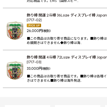
対応商品です。EMS（国際スピー…
飾り樽 開運 2斗樽 36Lsize ディスプレイ樽 Japanese
[
1717-02
]
26,000
円
(税別)
■この商品はお取り寄せ商品になります。■飾り樽は
め鏡開きはできません◆飾り樽は海…
飾り樽 開運 4斗樽 72Lsize ディスプレイ樽 Japanese
[
1717-03
]
33,000
円
(税別)
■この商品はお取り寄せ商品です。■飾り樽は各種イ
きはできません■飾り樽は海外発送…