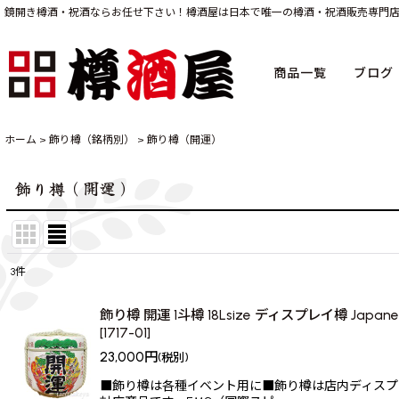
鏡開き樽酒・祝酒ならお任せ下さい！樽酒屋は日本で唯一の樽酒・祝酒販売専門
商品一覧
ブログ
ホーム
>
飾り樽（銘柄別）
>
飾り樽（開運）
飾り樽（開運）
3
件
表示数
:
飾り樽 開運 1斗樽 18Lsize ディスプレイ樽 Japanese 
[
1717-01
]
並び順
:
23,000
円
(税別)
■飾り樽は各種イベント用に■飾り樽は店内ディスプ