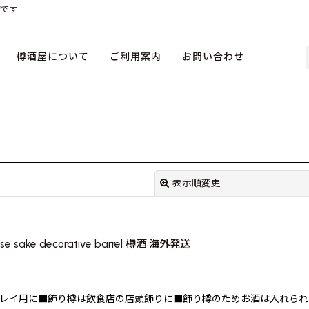
店です
樽酒屋について
ご利用案内
お問い合わせ
表示順変更
sake decorative barrel 樽酒 海外発送
絞り込む
レイ用に■飾り樽は飲食店の店頭飾りに■飾り樽のためお酒は入れられ