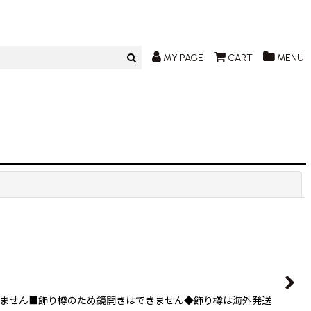
MY PAGE
CART
MENU
閉じる
ません■飾り樽のため鏡開きはできません◆飾り樽は海外発送