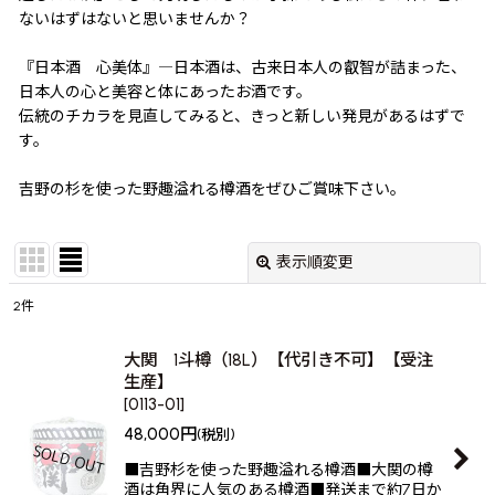
ないはずはないと思いませんか？
『日本酒 心美体』―日本酒は、古来日本人の叡智が詰まった、
日本人の心と美容と体にあったお酒です。
伝統のチカラを見直してみると、きっと新しい発見があるはずで
す。
吉野の杉を使った野趣溢れる樽酒をぜひご賞味下さい。
表示順変更
閉じる
2
件
表示数
:
大関 1斗樽（18L）【代引き不可】【受注
生産】
並び順
:
[
0113-01
]
48,000
円
(税別)
絞り込む
■吉野杉を使った野趣溢れる樽酒■大関の樽
酒は角界に人気のある樽酒■発送まで約7日か