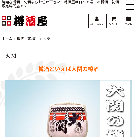
鏡開き樽酒・祝酒ならお任せ下さい！樽酒屋は日本で唯一の樽酒・祝酒
販売専門店です
MY PAGE
CART
MENU
ホーム
>
樽酒（菰樽）
>
大関
大関
樽酒といえば大関の樽酒