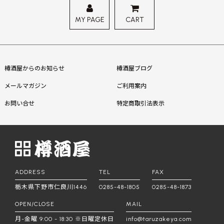
MY PAGE
CART
樽酒屋からのお知らせ
樽酒屋ブログ
メールマガジン
ご利用案内
お問い合せ
特定商取引法表示
ADDRESS
TEL
FAX
栃木県下野市仁良川1446
0285-48-1805
0285-48-1873
OPEN/CLOSE
MAIL
月-金曜 9:00 - 18:30 ※日曜定休日
info@taruzakeya.com