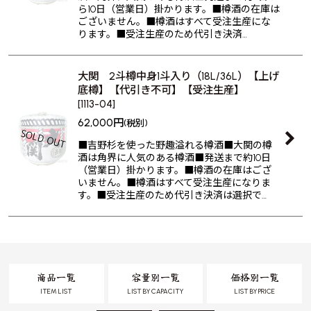
ら10日（営業日）掛かります。■樽酒の在庫は
ございません。■樽酒はすべて受注生産にな
ります。■受注生産のため代引き決済…
大関 2斗樽中身1斗入り（18L/36L）【上げ
底樽】【代引き不可】【受注生産】
[
1113-04
]
62,000
円
(税別)
■吉野杉を使った野趣溢れる樽酒■大関の樽
酒は角界に人気のある樽酒■発送まで約10日
（営業日）掛かります。■樽酒の在庫はござ
いません。■樽酒はすべて受注生産になりま
す。■受注生産のため代引き決済は選択で…
商品一覧
容量別一覧
価格別一覧
ITEM LIST
LIST BY CAPACITY
LIST BY PRICE