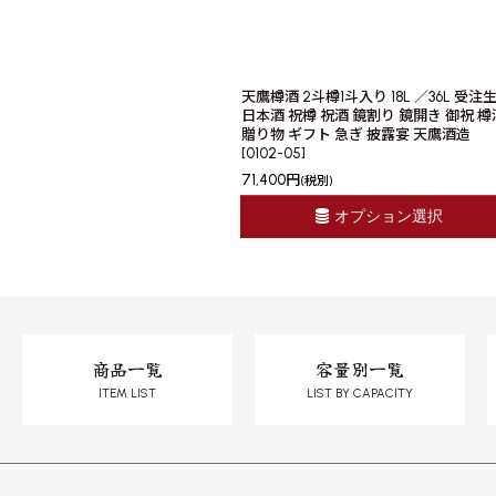
天鷹樽酒 2斗樽1斗入り 18L ／36L 受注
日本酒 祝樽 祝酒 鏡割り 鏡開き 御祝 樽
贈り物 ギフト 急ぎ 披露宴 天鷹酒造
[
0102-05
]
71,400
円
(税別)
オプション選択
商品一覧
容量別一覧
ITEM LIST
LIST BY CAPACITY