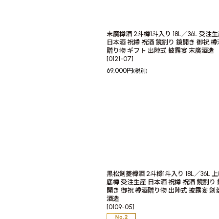
末廣樽酒 2斗樽1斗入り 18L／36L 受注
日本酒 祝樽 祝酒 鏡割り 鏡開き 御祝 樽
贈り物 ギフト 出陣式 披露宴 末廣酒造
[
0121-07
]
69,000
円
(税別)
黒松剣菱樽酒 2斗樽1斗入り 18L／36L 
底樽 受注生産 日本酒 祝樽 祝酒 鏡割り 
開き 御祝 樽酒贈り物 出陣式 披露宴 剣
酒造
[
0109-05
]