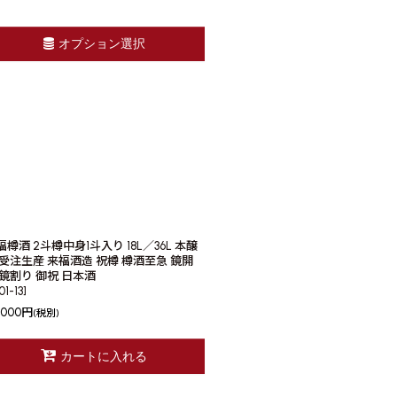
オプション選択
福樽酒 2斗樽中身1斗入り 18L／36L 本醸
 受注生産 来福酒造 祝樽 樽酒至急 鏡開
 鏡割り 御祝 日本酒
01-13
]
,000
円
(税別)
カートに入れる