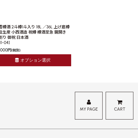
雪樽酒 2斗樽1斗入り 18L ／36L 上げ底樽
注生産 小西酒造 祝樽 樽酒至急 鏡開き
割り 御祝 日本酒
11-04
]
,000
円
(税別)
オプション選択
MY PAGE
CART