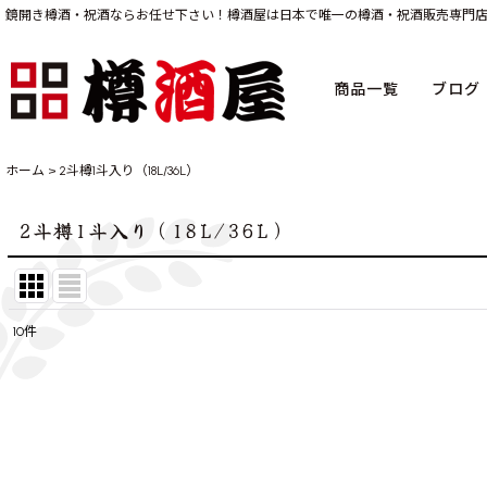
鏡開き樽酒・祝酒ならお任せ下さい！樽酒屋は日本で唯一の樽酒・祝酒販売専門
商品一覧
ブログ
ホーム
>
2斗樽1斗入り（18L/36L）
2斗樽1斗入り（18L/36L）
10
件
表示数
:
並び順
: