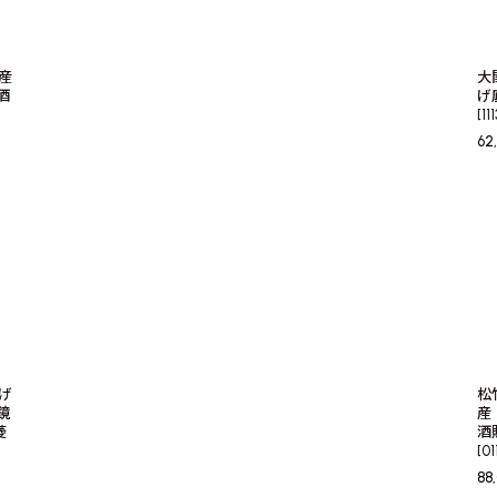
生産
大
酒
げ
[
11
62
上げ
松
鏡
産
菱
酒
[
01
88