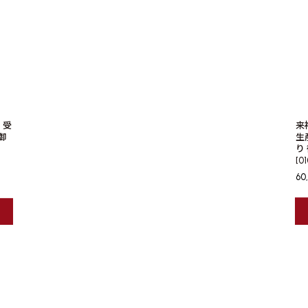
 受
来
御
生
り
[
01
60