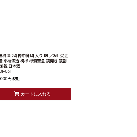
福樽酒 2斗樽中身1斗入り 18L／36L 受注
産 来福酒造 祝樽 樽酒至急 鏡開き 鏡割
 御祝 日本酒
01-06
]
,000
円
(税別)
カートに入れる