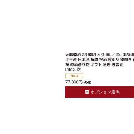
天鷹樽酒 2斗樽1斗入り 18L ／36L 本醸造
注生産 日本酒 祝樽 祝酒 鏡割り 鏡開き 
祝 樽酒贈り物 ギフト 急ぎ 披露宴
[
0102-12
]
77,800
円
(税別)
オプション選択