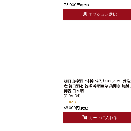
78,000
円
(税別)
オプション選択
朝日山樽酒 2斗樽1斗入り 18L／36L 受
産 朝日酒造 祝樽 樽酒至急 鏡開き 鏡割
御祝 日本酒
[
0106-04
]
68,000
円
(税別)
カートに入れる