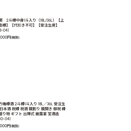
関 2斗樽中身1斗入り（18L/36L）【上
底樽】【代引き不可】【受注生産】
13-04
]
,000
円
(税別)
竹梅樽酒 2斗樽1斗入り 18L／36L 受注生
 日本酒 祝樽 祝酒 鏡割り 鏡開き 御祝 樽
贈り物 ギフト 出陣式 披露宴 宝酒造
10-04
]
,000
円
(税別)