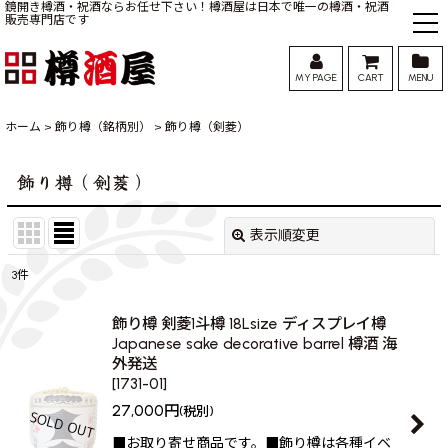
鏡開き樽酒・祝酒ならお任せ下さい！樽酒屋は日本で唯一の樽酒・祝酒
販売専門店です
MY PAGE
CART
MENU
ホーム
>
飾り樽（銘柄別）
>
飾り樽（剣菱）
飾り樽（剣菱）
表示順変更
閉じる
3
件
表示数
:
飾り樽 剣菱1斗樽 18Lsize ディスプレイ樽
Japanese sake decorative barrel 樽酒 海
並び順
:
外発送
[
1731-01
]
絞り込む
27,000
円
(税別)
■お取り寄せ商品です。■飾り樽は各種イベ