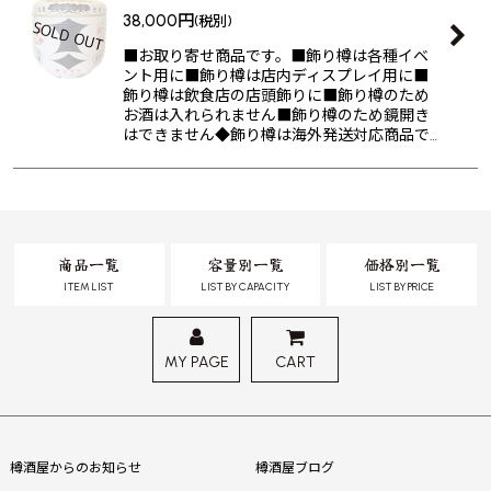
38,000
円
(税別)
■お取り寄せ商品です。■飾り樽は各種イベ
ント用に■飾り樽は店内ディスプレイ用に■
飾り樽は飲食店の店頭飾りに■飾り樽のため
お酒は入れられません■飾り樽のため鏡開き
はできません◆飾り樽は海外発送対応商品で…
商品一覧
容量別一覧
価格別一覧
ITEM LIST
LIST BY CAPACITY
LIST BY PRICE
MY PAGE
CART
樽酒屋からのお知らせ
樽酒屋ブログ