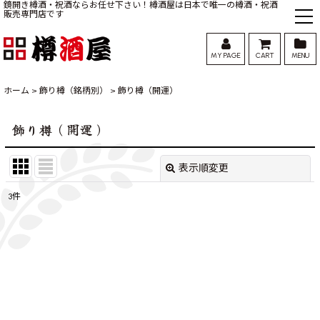
鏡開き樽酒・祝酒ならお任せ下さい！樽酒屋は日本で唯一の樽酒・祝酒
販売専門店です
MY PAGE
CART
MENU
ホーム
>
飾り樽（銘柄別）
>
飾り樽（開運）
飾り樽（開運）
表示順変更
閉じる
3
件
表示数
:
並び順
:
絞り込む