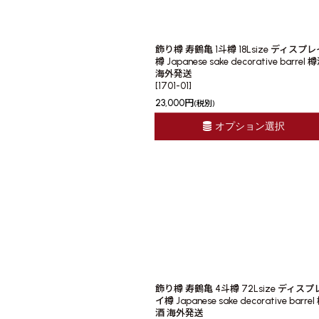
飾り樽 寿鶴亀 1斗樽 18Lsize ディスプレ
樽 Japanese sake decorative barrel 
海外発送
[
1701-01
]
23,000
円
(税別)
オプション選択
飾り樽 寿鶴亀 4斗樽 72Lsize ディスプ
イ樽 Japanese sake decorative barrel
酒 海外発送