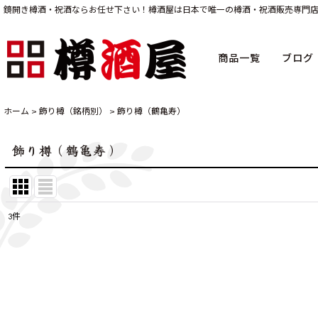
鏡開き樽酒・祝酒ならお任せ下さい！樽酒屋は日本で唯一の樽酒・祝酒販売専門
商品一覧
ブログ
ホーム
>
飾り樽（銘柄別）
>
飾り樽（鶴亀寿）
飾り樽（鶴亀寿）
3
件
表示数
:
並び順
: