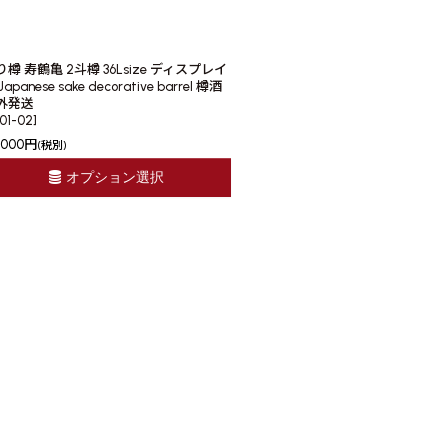
り樽 寿鶴亀 2斗樽 36Lsize ディスプレイ
Japanese sake decorative barrel 樽酒
外発送
01-02
]
,000
円
(税別)
オプション選択