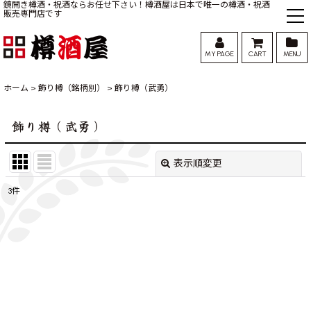
鏡開き樽酒・祝酒ならお任せ下さい！樽酒屋は日本で唯一の樽酒・祝酒
販売専門店です
MY PAGE
CART
MENU
ホーム
>
飾り樽（銘柄別）
>
飾り樽（武勇）
飾り樽（武勇）
表示順変更
閉じる
3
件
表示数
:
並び順
:
絞り込む