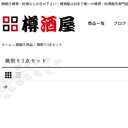
鏡開き樽酒・祝酒ならお任せ下さい！樽酒屋は日本で唯一の樽酒・祝酒販売専門
商品一覧
ブログ
ホーム
>
鏡開き用品
>
鏡割り3点セット
鏡割り3点セット
1
件
表示数
:
並び順
: