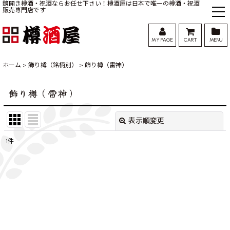
鏡開き樽酒・祝酒ならお任せ下さい！樽酒屋は日本で唯一の樽酒・祝酒
販売専門店です
MY PAGE
CART
MENU
ホーム
>
飾り樽（銘柄別）
>
飾り樽（雷神）
飾り樽（雷神）
表示順変更
閉じる
1
件
表示数
:
並び順
:
絞り込む