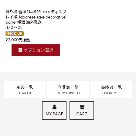
飾り樽 雷神 1斗樽 18Lsize ディスプ
レイ樽 Japanese sake decorative
barrel 樽酒 海外発送
[
1727-01
]
22,000
円
(税別)
オプション選択
商品一覧
容量別一覧
価格別一覧
ITEM LIST
LIST BY CAPACITY
LIST BY PRICE
MY PAGE
CART