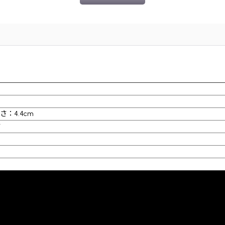
さ：4.4cm
す