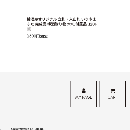
樽酒屋オリジナル 立札・入山札 いりやま
ふだ 完成品 樽酒贈り物 木札 付属品
[
1201-
01
]
3,600
円
(税別)
MY PAGE
CART