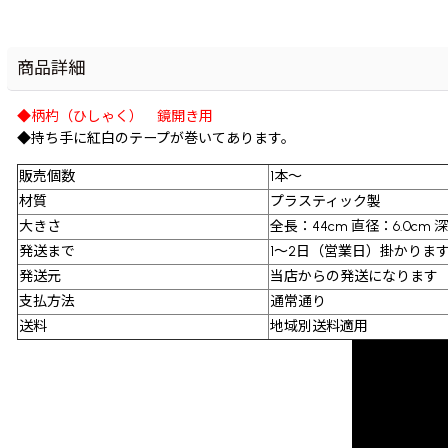
商品詳細
◆柄杓（ひしゃく） 鏡開き用
◆持ち手に紅白のテープが巻いてあります。
販売個数
1本〜
材質
プラスティック製
大きさ
全長：44cm 直径：6.0cm 深
発送まで
1〜2日（営業日）掛かりま
発送元
当店からの発送になります
支払方法
通常通り
送料
地域別送料適用