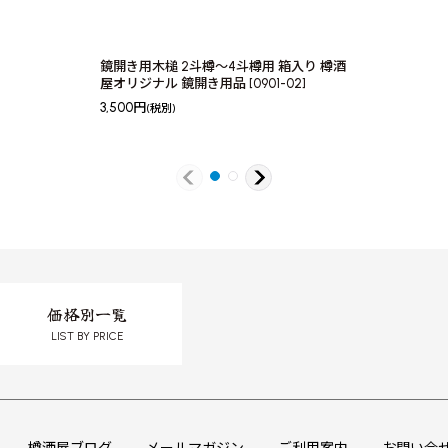
鏡開き用木槌 2斗樽〜4斗樽用 箱入り 樽酒
屋オリジナル 鏡開き用品
[
0901-02
]
3,500
円
(税別)
価格別一覧
LIST BY PRICE