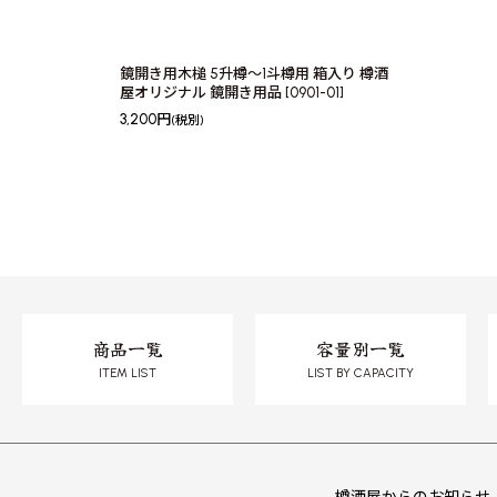
鏡開き用木槌 5升樽〜1斗樽用 箱入り 樽酒
屋オリジナル 鏡開き用品
[
0901-01
]
3,200
円
(税別)
商品一覧
容量別一覧
ITEM LIST
LIST BY CAPACITY