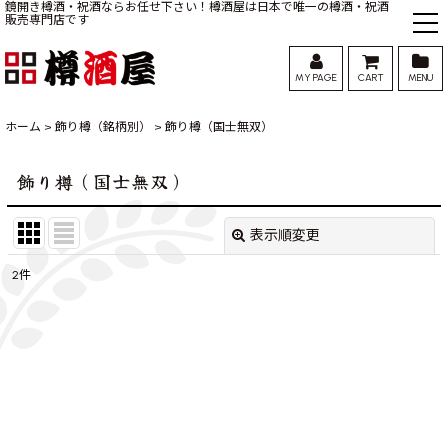
鏡開き樽酒・祝酒ならお任せ下さい！樽酒屋は日本で唯一の樽酒・祝酒
販売専門店です
MY PAGE
CART
MENU
ホーム
>
飾り樽（銘柄別）
>
飾り樽（国士無双）
飾り樽（国士無双）
表示順変更
閉じる
2
件
表示数
:
並び順
:
絞り込む