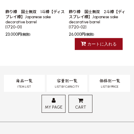
飾り樽 国士無双 1斗樽【ディス
飾り樽 国士無双 2斗樽【ディ
プレイ樽】Japanese sake
スプレイ樽】Japanese sake
decorative barrel
decorative barrel
[
1720-01
]
[
1720-02
]
23,000
円
26,000
円
(税別)
(税別)
カートに入れる
商品一覧
容量別一覧
価格別一覧
ITEM LIST
LIST BY CAPACITY
LIST BY PRICE
MY PAGE
CART