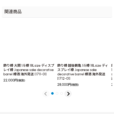
関連商品
飾り樽 大関 1斗樽 18Lsize ディスプ
飾り樽 越後鶴亀 1斗樽 18Lsize ディ
飾
レイ樽 Japanese sake decorative
スプレイ樽 Japanese sake
1
barrel 樽酒 海外発送
[
1711-01
]
decorative barrel 樽酒 海外発送
s
[
1712-01
]
22,000
円
(税別)
28,000
円
2
(税別)