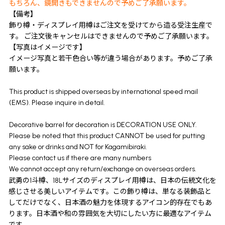
もちろん、鏡開きもできませんので予めご了承願います。
【備考】
飾り樽・ディスプレイ用樽はご注文を受けてから造る受注生産で
す。 ご注文後キャンセルはできませんので予めご了承願います。
【写真はイメージです】
イメージ写真と若干色合い等が違う場合があります。予めご了承
願います。
This product is shipped overseas by international speed mail
(EMS). Please inquire in detail.
Decorative barrel for decoration is DECORATION USE ONLY.
Please be noted that this product CANNOT be used for putting
any sake or drinks and NOT for Kagamibiraki.
Please contact us if there are many numbers
We cannot accept any return/exchange on overseas orders.
武勇の1斗樽、18Lサイズのディスプレイ用樽は、日本の伝統文化を
感じさせる美しいアイテムです。この飾り樽は、単なる装飾品と
してだけでなく、日本酒の魅力を体現するアイコン的存在でもあ
ります。日本酒や和の雰囲気を大切にしたい方に最適なアイテム
です。