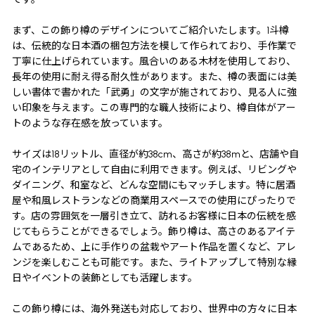
まず、この飾り樽のデザインについてご紹介いたします。1斗樽
は、伝統的な日本酒の梱包方法を模して作られており、手作業で
丁寧に仕上げられています。風合いのある木材を使用しており、
長年の使用に耐え得る耐久性があります。また、樽の表面には美
しい書体で書かれた「武勇」の文字が施されており、見る人に強
い印象を与えます。この専門的な職人技術により、樽自体がアー
トのような存在感を放っています。
サイズは18リットル、直径が約38cm、高さが約38mと、店舗や自
宅のインテリアとして自由に利用できます。例えば、リビングや
ダイニング、和室など、どんな空間にもマッチします。特に居酒
屋や和風レストランなどの商業用スペースでの使用にぴったりで
す。店の雰囲気を一層引き立て、訪れるお客様に日本の伝統を感
じてもらうことができるでしょう。飾り樽は、高さのあるアイテ
ムであるため、上に手作りの盆栽やアート作品を置くなど、アレ
ンジを楽しむことも可能です。また、ライトアップして特別な縁
日やイベントの装飾としても活躍します。
この飾り樽には、海外発送も対応しており、世界中の方々に日本