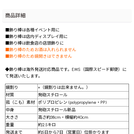
商品詳細
■飾り樽は各種イベント用に
■飾り樽は店内ディスプレイ用に
■飾り樽は飲食店の店頭飾りに
■飾り樽のためお酒は入れられません
■飾り樽のため鏡開きはできません
◆飾り樽は海外発送対応商品です。EMS（国際スピード郵便）に
て発送いたします。
鏡割り
×（鏡割りは出来ません。）
材質
発砲スチロール
菰（こも）素材
ポリプロピレン (polypropylene・PP)
中身
発砲スチロール新品
大きさ
高さ約38cm・横幅約40cm
重量
約2.5キロ
発送まで
約5日から7日（営業日）位掛かります