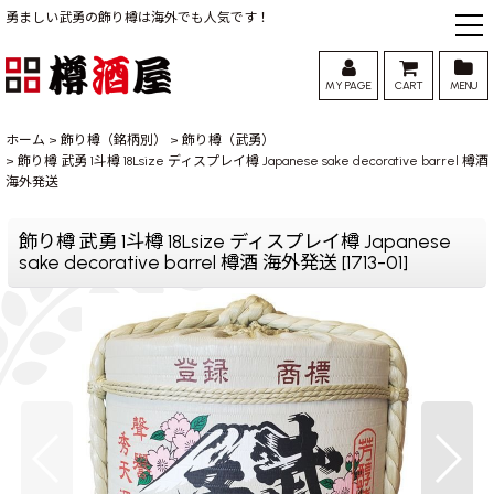
勇ましい武勇の飾り樽は海外でも人気です！
MY PAGE
CART
MENU
ホーム
>
飾り樽（銘柄別）
>
飾り樽（武勇）
>
飾り樽 武勇 1斗樽 18Lsize ディスプレイ樽 Japanese sake decorative barrel 樽酒
海外発送
飾り樽 武勇 1斗樽 18Lsize ディスプレイ樽 Japanese
sake decorative barrel 樽酒 海外発送
[
1713-01
]