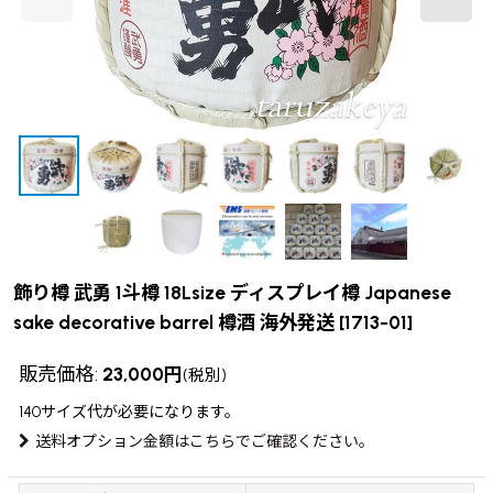
飾り樽 武勇 1斗樽 18Lsize ディスプレイ樽 Japanese
sake decorative barrel 樽酒 海外発送
[
1713-01
]
販売価格
:
23,000
円
(税別)
140サイズ
代が必要になります。
送料オプション金額はこちらでご確認ください。