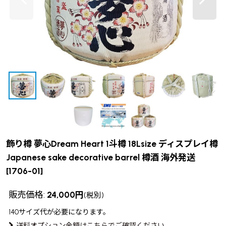
飾り樽 夢心Dream Heart 1斗樽 18Lsize ディスプレイ樽
Japanese sake decorative barrel 樽酒 海外発送
[
1706-01
]
販売価格
:
24,000
円
(税別)
140サイズ
代が必要になります。
送料オプション金額はこちらでご確認ください。