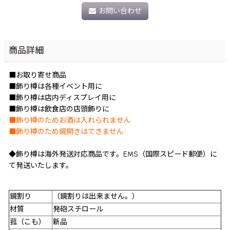
お問い合わせ
商品詳細
■お取り寄せ商品
■飾り樽は各種イベント用に
■飾り樽は店内ディスプレイ用に
■飾り樽は飲食店の店頭飾りに
■飾り樽のためお酒は入れられません
■飾り樽のため鏡開きはできません
◆飾り樽は海外発送対応商品です。EMS（国際スピード郵便）に
て発送いたします。
鏡割り
（鏡割りは出来ません。）
材質
発砲スチロール
菰（こも）
新品