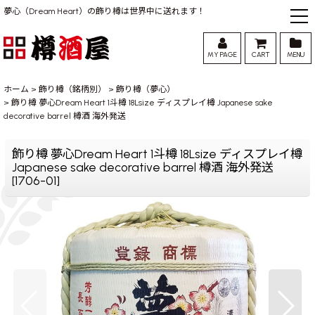
夢心（Dream Heart）の飾り樽は世界中に送れます！
MY PAGE
CART
MENU
ホーム
>
飾り樽（銘柄別）
>
飾り樽（夢心）
>
飾り樽 夢心Dream Heart 1斗樽 18Lsize ディスプレイ樽 Japanese sake
decorative barrel 樽酒 海外発送
飾り樽 夢心Dream Heart 1斗樽 18Lsize ディスプレイ樽
Japanese sake decorative barrel 樽酒 海外発送
[
1706-01
]