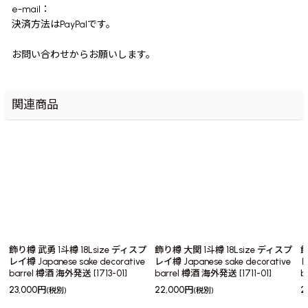
e-mail：
決済方法はPayPalです。
お問い合わせからお願いします。
関連商品
飾り樽 武勇 1斗樽 18Lsize ディスプ
飾り樽 大関 1斗樽 18Lsize ディスプ
飾
レイ樽 Japanese sake decorative
レイ樽 Japanese sake decorative
レ
barrel 樽酒 海外発送
[
1713-01
]
barrel 樽酒 海外発送
[
1711-01
]
b
23,000
円
22,000
円
2
(税別)
(税別)