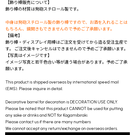
【飾り樽販売について】
飾り樽の材質は発砲スチロール製です。
中身は発砲スチロール製の飾り樽ですので、お酒を入れることは
もちろん、鏡開きもできませんので予めご了承願います。
【備考】
飾り樽・ディスプレイ用樽はご注文を受けてから造る受注生産で
す。 ご注文後キャンセルはできませんので予めご了承願います。
【写真はイメージです】
イメージ写真と若干色合い等が違う場合があります。予めご了承
願います。
This product is shipped overseas by international speed mail
(EMS). Please inquire in detail.
Decorative barrel for decoration is DECORATION USE ONLY.
Please be noted that this product CANNOT be used for putting
any sake or drinks and NOT for Kagamibiraki.
Please contact us if there are many numbers
We cannot accept any return/exchange on overseas orders.