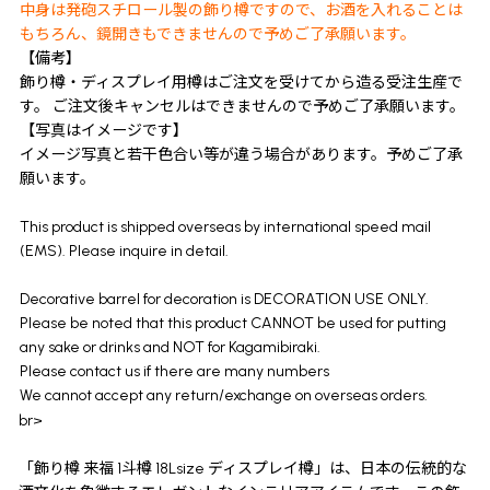
中身は発砲スチロール製の飾り樽ですので、お酒を入れることは
もちろん、鏡開きもできませんので予めご了承願います。
【備考】
飾り樽・ディスプレイ用樽はご注文を受けてから造る受注生産で
す。 ご注文後キャンセルはできませんので予めご了承願います。
【写真はイメージです】
イメージ写真と若干色合い等が違う場合があります。予めご了承
願います。
This product is shipped overseas by international speed mail
(EMS). Please inquire in detail.
Decorative barrel for decoration is DECORATION USE ONLY.
Please be noted that this product CANNOT be used for putting
any sake or drinks and NOT for Kagamibiraki.
Please contact us if there are many numbers
We cannot accept any return/exchange on overseas orders.
br>
「飾り樽 来福 1斗樽 18Lsize ディスプレイ樽」は、日本の伝統的な