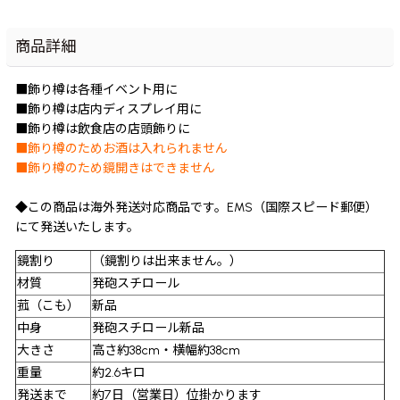
商品詳細
■飾り樽は各種イベント用に
■飾り樽は店内ディスプレイ用に
■飾り樽は飲食店の店頭飾りに
■飾り樽のためお酒は入れられません
■飾り樽のため鏡開きはできません
◆この商品は海外発送対応商品です。EMS（国際スピード郵便）
にて発送いたします。
鏡割り
（鏡割りは出来ません。）
材質
発砲スチロール
菰（こも）
新品
中身
発砲スチロール新品
大きさ
高さ約38cm・横幅約38cm
重量
約2.6キロ
発送まで
約7日（営業日）位掛かります