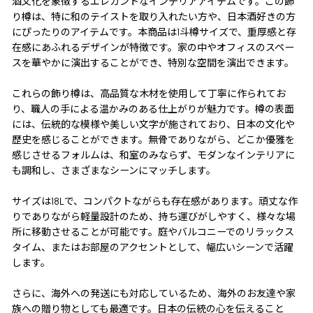
酒文化を象徴するエレガントなインテリアアイテムです。この飾
り樽は、特に和のテイストを取り入れたい方や、日本酒好きの方
にぴったりのアイテムです。本商品は1斗樽サイズで、重厚感と存
在感にあふれるデザインが特徴です。家の中やオフィスのスペー
スを華やかに演出することができ、特別な空間を演出できます。
これらの飾り樽は、高品質な木材を使用して丁寧に作られてお
り、職人の手による温かみのある仕上がりが魅力です。樽の表面
には、伝統的な模様や美しい文字が施されており、日本の文化や
歴史を感じることができます。無骨でありながら、どこか優雅を
感じさせるフォルムは、和室のみならず、モダンなインテリアに
も調和し、さまざまなシーンにマッチします。
サイズは18Lで、コンパクトながらも存在感があります。頑丈な作
りでありながら軽量設計のため、持ち運びがしやすく、様々な場
所に移動させることが可能です。庭やバルコニーでのリラックス
タイム、またはお部屋のアクセントとして、幅広いシーンで活躍
します。
さらに、海外への発送にも対応しているため、海外のお友達や家
族への贈り物としても最適です。日本の伝統の心を伝えること