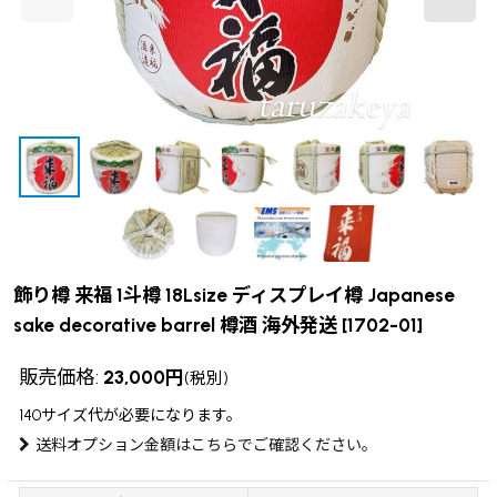
飾り樽 来福 1斗樽 18Lsize ディスプレイ樽 Japanese
sake decorative barrel 樽酒 海外発送
[
1702-01
]
販売価格
:
23,000
円
(税別)
140サイズ
代が必要になります。
送料オプション金額はこちらでご確認ください。