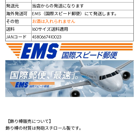
発送元
当店からの発送になります
海外発送可
EMS（国際スピード郵便）にて発送します。
その他
お酒は入れられません
送料
160サイズ送料適用
JANコード
4580667410023
【飾り樽販売について】
飾り樽の材質は発砲スチロール製です。