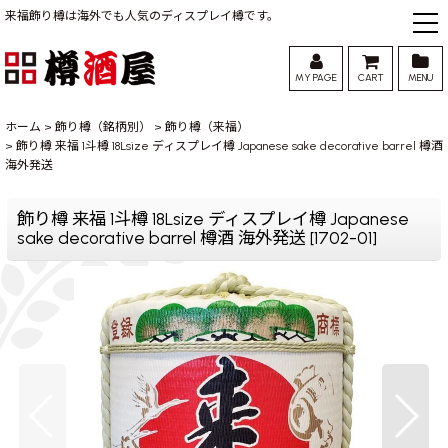
来福飾り樽は海外でも人気のディスプレイ樽です。
MY PAGE
CART
MENU
ホーム
>
飾り樽（銘柄別）
>
飾り樽（来福）
>
飾り樽 来福 1斗樽 18Lsize ディスプレイ樽 Japanese sake decorative barrel 樽酒
海外発送
飾り樽 来福 1斗樽 18Lsize ディスプレイ樽 Japanese
sake decorative barrel 樽酒 海外発送
[
1702-01
]