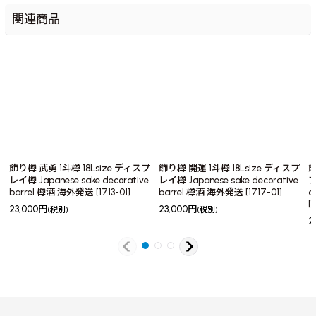
関連商品
飾り樽 武勇 1斗樽 18Lsize ディスプ
飾り樽 開運 1斗樽 18Lsize ディスプ
飾
レイ樽 Japanese sake decorative
レイ樽 Japanese sake decorative
プ
barrel 樽酒 海外発送
[
1713-01
]
barrel 樽酒 海外発送
[
1717-01
]
d
[
1
23,000
円
23,000
円
(税別)
(税別)
2