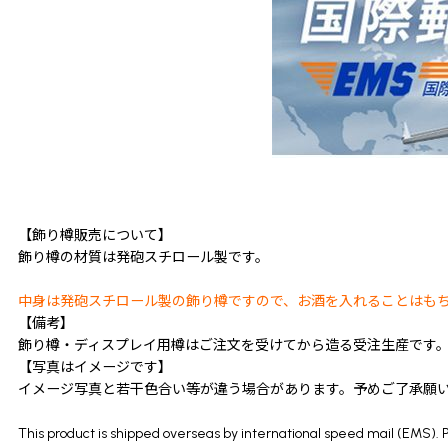
【飾り樽販売について】
飾り樽の材質は発砲スチロール製です。
中身は発砲スチロール製の飾り樽ですので、お酒を入れることはも
【備考】
飾り樽・ディスプレイ用樽はご注文を受けてから造る受注生産です。
【写真はイメージです】
イメージ写真と若干色合い等が違う場合があります。予めご了承願
This product is shipped overseas by international speed mail (EMS). Pl