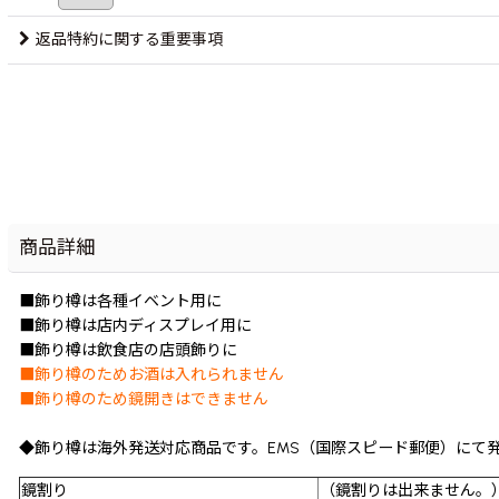
返品特約に関する重要事項
商品詳細
■飾り樽は各種イベント用に
■飾り樽は店内ディスプレイ用に
■飾り樽は飲食店の店頭飾りに
■飾り樽のためお酒は入れられません
■飾り樽のため鏡開きはできません
◆飾り樽は海外発送対応商品です。EMS（国際スピード郵便）にて
鏡割り
（鏡割りは出来ません。