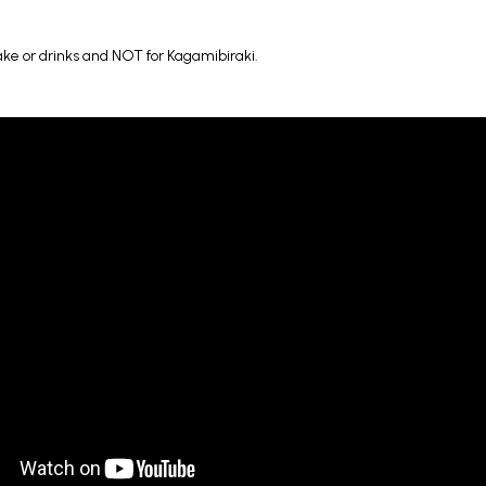
ke or drinks and NOT for Kagamibiraki.