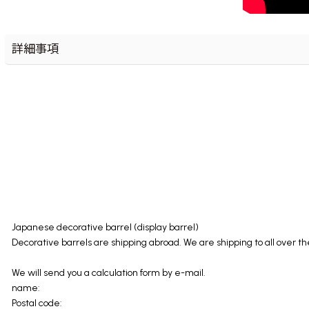
詳細事項
Japanese decorative barrel (display barrel)
Decorative barrels are shipping abroad. We are shipping to all over t
We will send you a calculation form by e-mail.
name:
Postal code: