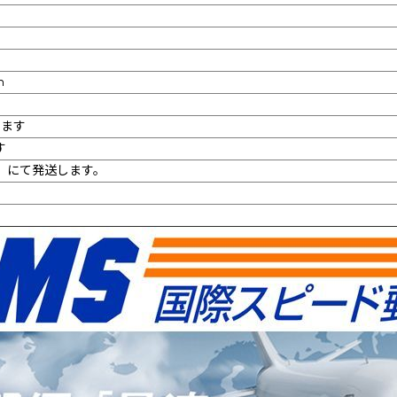
m
ります
す
）にて発送します。