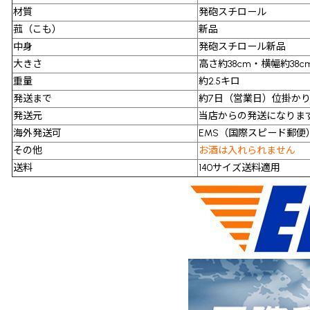
材質
発砲スチロール
菰（こも）
新品
中身
発砲スチロール新品
大きさ
高さ約38cm・横幅約38c
重量
約2.5キロ
発送まで
約7日（営業日）位掛か
発送元
当店からの発送になりま
海外発送可
EMS（国際スピード郵便
その他
お酒は入れられません
送料
140サイズ送料適用