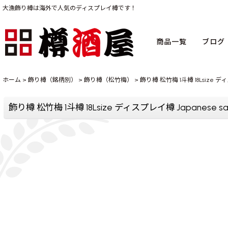
大漁飾り樽は海外で人気のディスプレイ樽です！
商品一覧
ブログ
ホーム
>
飾り樽（銘柄別）
>
飾り樽（松竹梅）
>
飾り樽 松竹梅 1斗樽 18Lsize ディス
飾り樽 松竹梅 1斗樽 18Lsize ディスプレイ樽 Japanese sake