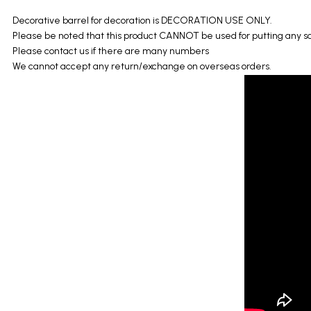
Decorative barrel for decoration is DECORATION USE ONLY.
Please be noted that this product CANNOT be used for putting any sa
Please contact us if there are many numbers
We cannot accept any return/exchange on overseas orders.